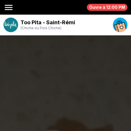
menu
Ouvre à 12:00 PM
Too Pita - Saint-Rémi
(Chiche ou Pois Chiche)